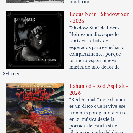
moderno.
Locus Noir - Shadow Sun
- 2026
“Shadow Sun” de Locus
Noir es un disco que lo
tenía en la lista de
esperados para escucharlo
completamente, porque
primero espera nueva
música de uno de los de
Sybreed.
Exhumed - Red Asphalt -
2026
“Red Asphalt” de Exhumed
es un disco que revive ese
lado más goregrind dentro
en su música desde la
portada de esta hasta el
último segundo del disco, y