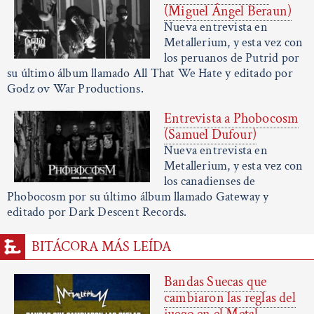
(Miguel Ángel Beraun)
Nueva entrevista en
Metallerium, y esta vez con
los peruanos de Putrid por
su último álbum llamado All That We Hate y editado por
Godz ov War Productions.
Entrevista a Phobocosm
(Samuel Dufour)
Nueva entrevista en
Metallerium, y esta vez con
los canadienses de
Phobocosm por su último álbum llamado Gateway y
editado por Dark Descent Records.
BITÁCORA MÁS LEÍDA
Bandas Suecas que
cambiaron las reglas del
juego en el Metal