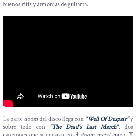
buenos riffs y armonías de guitarra.
La parte
doom
del disco llega con
"Well Of Despair"
y
sobre todo con
"The Dead's Last March"
, dos
canciones que si encajan en el
doom metal
épico. Y