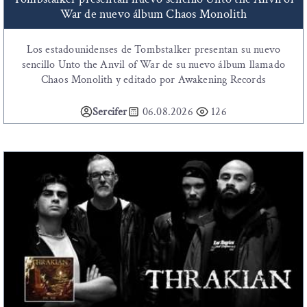
War de nuevo álbum Chaos Monolith
Los estadounidenses de Tombstalker presentan su nuevo
sencillo Unto the Anvil of War de su nuevo álbum llamado
Chaos Monolith y editado por Awakening Records
Sercifer
06.08.2026
126