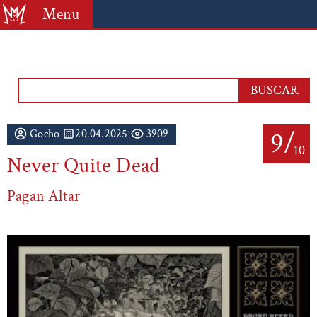
Menu
9/
Gocho
20.04.2025
3909
10
Never Quite Dead
Pagan Altar