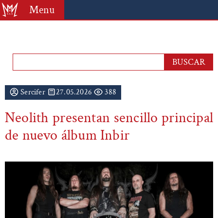
Menu
Sercifer
27.05.2026
388
Neolith presentan sencillo principal
de nuevo álbum Inbir