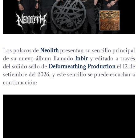
Los polacos de
Neolith
presentan su sencillo principal
de su nuevo álbum llamado
Inbir
y editado a través
del solido sello de
Deformeathing Production
el 12 de
setiembre del 2026, y este sencillo se puede escuchar a
continuación: