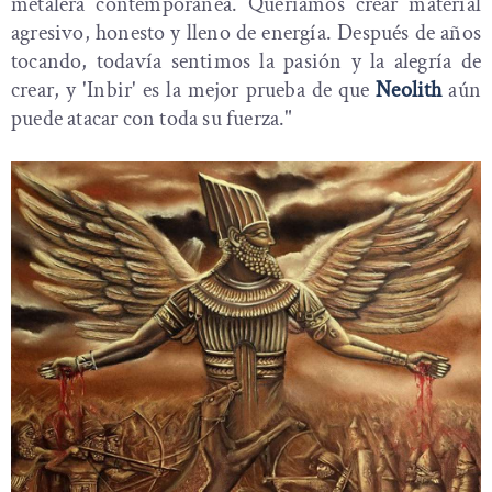
metalera contemporánea. Queríamos crear material
agresivo, honesto y lleno de energía. Después de años
tocando, todavía sentimos la pasión y la alegría de
crear, y 'Inbir' es la mejor prueba de que
Neolith
aún
puede atacar con toda su fuerza."