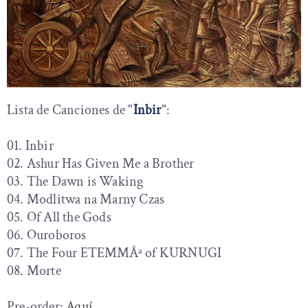
Lista de Canciones de "
Inbir
":
01. Inbir
02. Ashur Has Given Me a Brother
03. The Dawn is Waking
04. Modlitwa na Marny Czas
05. Of All the Gods
06. Ouroboros
07. The Four ETEMMÅª of KURNUGI
08. Morte
Pre-order:
Aquí