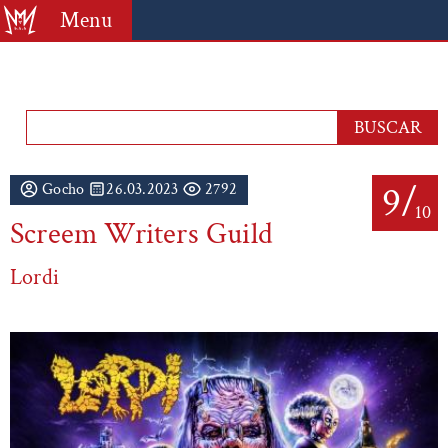
Menu
9/
Gocho
26.03.2023
2792
10
Screem Writers Guild
Lordi