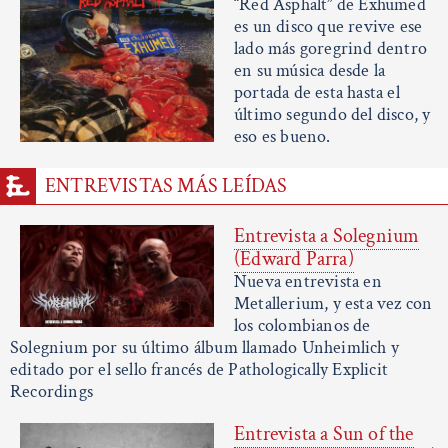
“Red Asphalt” de Exhumed
es un disco que revive ese
lado más goregrind dentro
en su música desde la
portada de esta hasta el
último segundo del disco, y
eso es bueno.
ENTREVISTAS MÁS LEÍDAS
Entrevista a Solegnium
(Edward Parra)
Nueva entrevista en
Metallerium, y esta vez con
los colombianos de
Solegnium por su último álbum llamado Unheimlich y
editado por el sello francés de Pathologically Explicit
Recordings
Entrevista a Sun of the