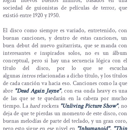
lograr nuevos buenos himnos, basados en una
sociedad de guionistas de películas de terror, que
existió entre 1920 y 1950.
El disco como siempre es variado, entretenido, con
buenas canciones, y dentro de estas canciones, un
buen debut del nuevo guitarrista, que se manda con
interesantes e inspirados solos, no es un álbum
conceptual, pero si hay una secuencia lógica con el
título del disco, por lo que se escucha
algunas
intros
relacionadas a dicho título, y los títulos
de cada canción va hacia eso. Canciones como la que
abre
"Dead Again Jayne"
, con esa onda heavy es una
de las que se te quedarán en la cabeza por mucho
tiempo. La
hard
rockera
"Unliving Picture Show"
, no
deja de que te pierdas un momento de este disco, con
buenas melodías de parte del teclado, y un gran coro,
pero esto sigue en ese nivel en
"Inhumanoid"
,
"Thin