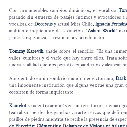
Con innumerables cambios dinámicos, el vocalista
Tom
pasando sin esfuerzo de pasajes íntimos y evocadores a s
vocalista de
Decessus
y actual Miss Chile
, Ignacia Fernán
ambiente inquietante de la canción. "
Ashen World
" nar
jamás la esperanza, la resiliencia y la redención.
Tommy Karevik
añade sobre el sencillo: "Es una inme
valles, cumbres y el vacío que hay entre ellos. Trata sob
nueva realidad que nos permita expandirnos y alcanzar n
Ambientado en un sombrío mundo neovictoriano,
Dark
una imponente institución que alguna vez fue una gran cat
coexisten de forma inquietante.
Kamelot
se adentra aún más en un territorio cinematogr
teatral sin perder los ganchos característicos que definen
pasillos de piedra mientras te recibe la presencia de espec
de Eluveitie; Clémentine Delauney de Visions of Atlanti