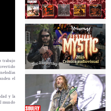
o trabajo
onvertido
 melodías
anden el
dad y la
 al mundo