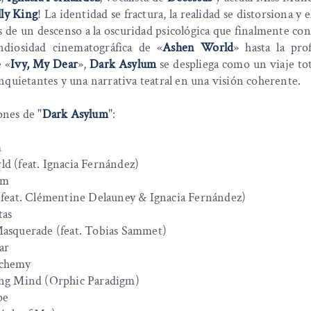
lly King
! La identidad se fractura, la realidad se distorsiona y e
s de un descenso a la oscuridad psicológica que finalmente con
ndiosidad cinematográfica de «
Ashen World
» hasta la pro
e «
Ivy, My Dear
»,
Dark Asylum
se despliega como un viaje to
nquietantes y una narrativa teatral en una visión coherente.
ones de "
Dark Asylum
":
m
d (feat. Ignacia Fernández)
um
(feat. Clémentine Delauney & Ignacia Fernández)
tas
Masquerade (feat. Tobias Sammet)
ar
lchemy
ing Mind (Orphic Paradigm)
pe