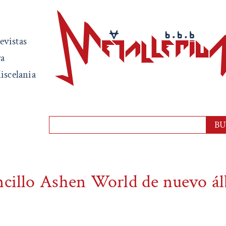
evistas
ra
iscelania
ncillo Ashen World de nuevo á