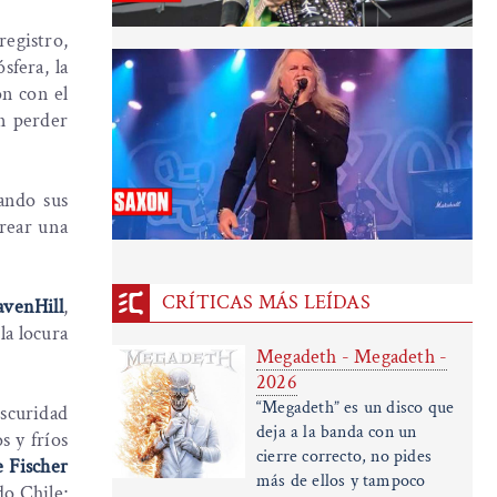
egistro,
sfera, la
ón con el
in perder
ando sus
crear una
CRÍTICAS MÁS LEÍDAS
avenHill
,
la locura
Megadeth - Megadeth -
2026
“Megadeth” es un disco que
scuridad
deja a la banda con un
s y fríos
cierre correcto, no pides
e Fischer
más de ellos y tampoco
o Chile;