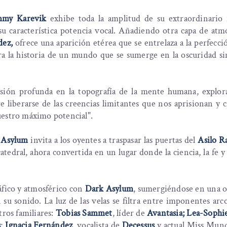
my Karevik
exhibe toda la amplitud de su extraordinario r
u característica potencia vocal. Añadiendo otra capa de atmó
dez,
ofrece una aparición etérea que se entrelaza a la perfecci
ra la historia de un mundo que se sumerge en la oscuridad s
rsión profunda en la topografía de la mente humana, explor
re liberarse de las creencias limitantes que nos aprisionan y 
uestro máximo potencial".
 Asylum
invita a los oyentes a traspasar las puertas del
Asilo R
edral, ahora convertida en un lugar donde la ciencia, la fe y 
áfico y atmosférico con
Dark Asylum
, sumergiéndose en una o
 su sonido. La luz de las velas se filtra entre imponentes arco
tros familiares:
Tobias Sammet
, líder de
Avantasia; Lea-Sophi
s
;
Ignacia Fernández
, vocalista de
Decessus
y actual Miss Mund