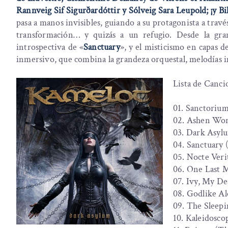
Rannveig Sif Sigurðardóttir y Sólveig Sara Leupold; ¡y Bi
pasa a manos invisibles, guiando a su protagonista a travé
transformación… y quizás a un refugio. Desde la gra
introspectiva de «
Sanctuary
», y el misticismo en capas d
inmersivo, que combina la grandeza orquestal, melodías i
Lista de Canci
01. Sanctoriu
02. Ashen Worl
03. ⁠Dark Asyl
04. Sanctuary 
05. Nocte Veri
06. One Last 
07. ⁠Ivy, My De
08. Godlike A
09. The Sleep
10. Kaleidosco