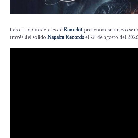
Los estadounidenses de
Kamelot
presentan su nuevo senc
través del solido
Napalm Records
el 28 de agosto del 2026