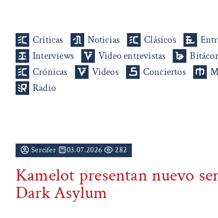
Críticas
Noticias
Clásicos
Entr
Interviews
Video entrevistas
Bitáco
Crónicas
Videos
Conciertos
M
Radio
Sercifer
03.07.2026
282
Kamelot presentan nuevo se
Dark Asylum