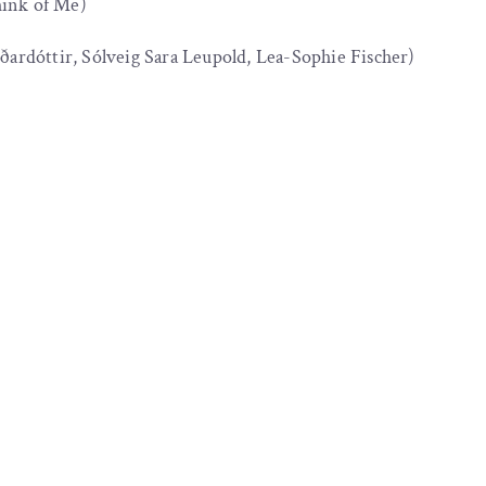
hink of Me)
ðardóttir, Sólveig Sara Leupold, Lea-Sophie Fischer)