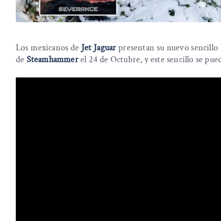
Los mexicanos de
Jet Jaguar
presentan su nuevo sencillo
de
Steamhammer
el 24 de Octubre, y este sencillo se pue