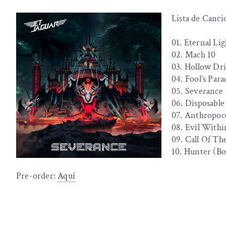
Lista de Canci
01. Eternal Lig
02. ⁠Mach 10
03. ⁠Hollow Dr
04. ⁠Fool’s Para
05. ⁠Severance
06. ⁠Disposabl
07. ⁠Anthropo
08. ⁠Evil With
09. Call Of Th
10. ⁠Hunter (B
Pre-order:
Aquí