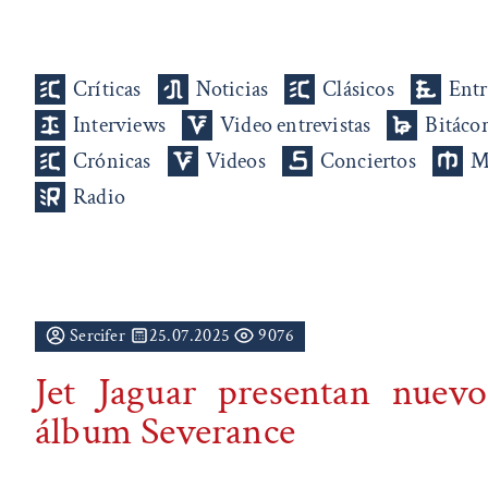
Críticas
Noticias
Clásicos
Entr
Interviews
Video entrevistas
Bitáco
Crónicas
Videos
Conciertos
M
Radio
Sercifer
25.07.2025
9076
Jet Jaguar presentan nuevo
álbum Severance