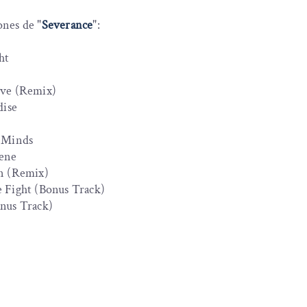
ones de "
Severance
":
ht
ive (Remix)
dise
e Minds
cene
in (Remix)
e Fight (Bonus Track)
onus Track)