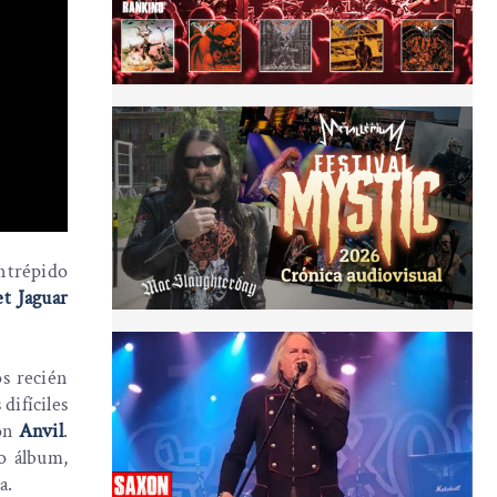
intrépido
et Jaguar
os recién
difíciles
con
Anvil
.
o álbum,
a.