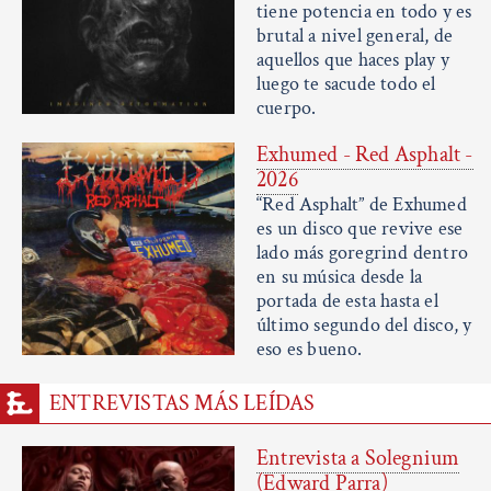
tiene potencia en todo y es
brutal a nivel general, de
aquellos que haces play y
luego te sacude todo el
cuerpo.
Exhumed - Red Asphalt -
2026
“Red Asphalt” de Exhumed
es un disco que revive ese
lado más goregrind dentro
en su música desde la
portada de esta hasta el
último segundo del disco, y
eso es bueno.
ENTREVISTAS MÁS LEÍDAS
Entrevista a Solegnium
(Edward Parra)