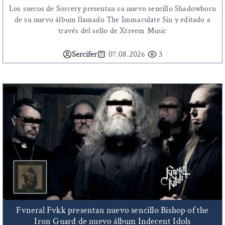
Los suecos de Sorcery presentan su nuevo sencillo Shadowborn
de su nuevo álbum llamado The Immaculate Sin y editado a
través del sello de Xtreem Music
Sercifer
07.08.2026
3
Fvneral Fvkk presentan nuevo sencillo Bishop of the
Iron Guard de nuevo álbum Indecent Idols