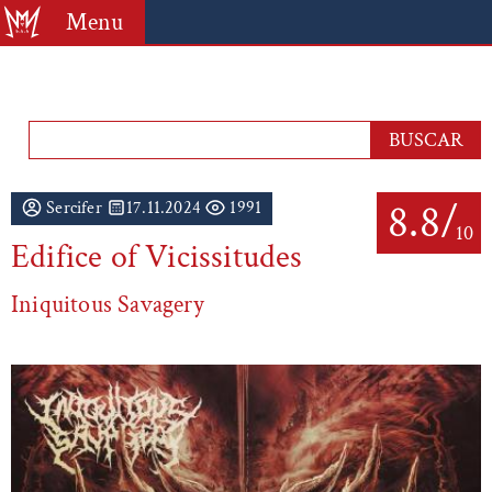
Menu
8.8/
Sercifer
17.11.2024
1991
10
Edifice of Vicissitudes
Iniquitous Savagery