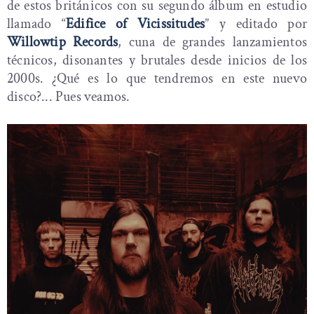
de estos británicos con su segundo álbum en estudio
llamado “
Edifice of Vicissitudes
” y editado por
Willowtip Records
, cuna de grandes lanzamientos
técnicos, disonantes y brutales desde inicios de los
2000s. ¿Qué es lo que tendremos en este nuevo
disco?... Pues veamos.