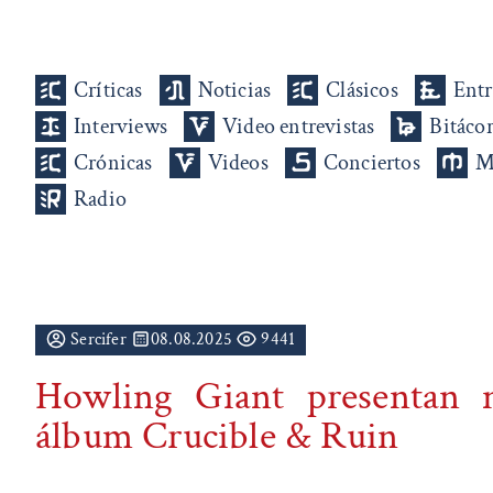
Críticas
Noticias
Clásicos
Entr
Interviews
Video entrevistas
Bitáco
Crónicas
Videos
Conciertos
M
Radio
Sercifer
08.08.2025
9441
Howling Giant presentan 
álbum Crucible & Ruin