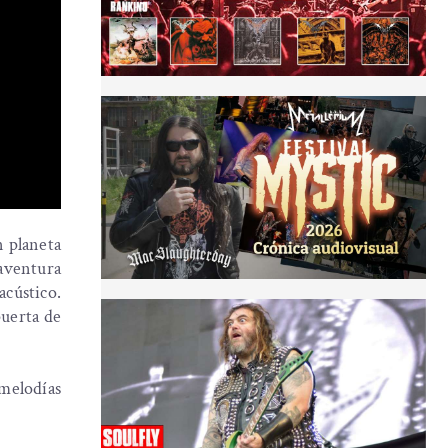
n planeta
 aventura
acústico.
puerta de
 melodías