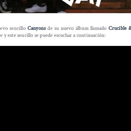
evo sencillo
Canyons
de su nuevo álbum llamado
Crucible 
 y este sencillo se puede escuchar a continuación: