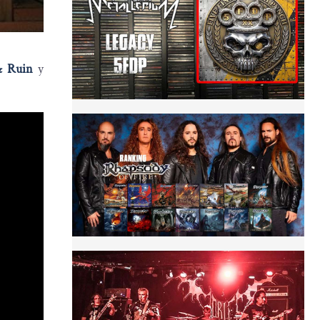
& Ruin
y