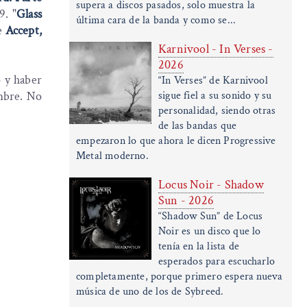
supera a discos pasados, solo muestra la
9. "
Glass
última cara de la banda y como se...
de
Accept,
Karnivool - In Verses -
2026
o y haber
“In Verses” de Karnivool
sigue fiel a su sonido y su
mbre. No
personalidad, siendo otras
de las bandas que
empezaron lo que ahora le dicen Progressive
Metal moderno.
Locus Noir - Shadow
Sun - 2026
“Shadow Sun” de Locus
Noir es un disco que lo
tenía en la lista de
esperados para escucharlo
completamente, porque primero espera nueva
música de uno de los de Sybreed.