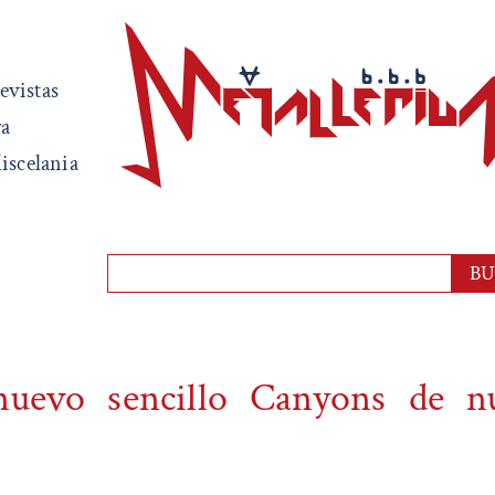
evistas
ra
iscelania
nuevo sencillo Canyons de n