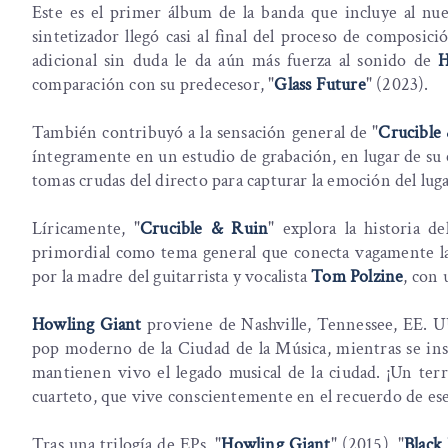
Este es el primer álbum de la banda que incluye al n
sintetizador llegó casi al final del proceso de composició
adicional sin duda le da aún más fuerza al sonido de
H
comparación con su predecesor, "
Glass Future
" (2023).
También contribuyó a la sensación general de "
Crucible
íntegramente en un estudio de grabación, en lugar de su 
tomas crudas del directo para capturar la emoción del luga
Líricamente, "
Crucible & Ruin
" explora la historia d
primordial como tema general que conecta vagamente las
por la madre del guitarrista y vocalista
Tom Polzine
, con 
Howling Giant
proviene de Nashville, Tennessee, EE. U
pop moderno de la Ciudad de la Música, mientras se insp
mantienen vivo el legado musical de la ciudad. ¡Un ter
cuarteto, que vive conscientemente en el recuerdo de ese
Tras una trilogía de EPs, "
Howling Giant
" (2015), "
Black