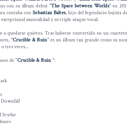
fans con su álbum debut "
The Space between Worlds
" en 201
hora contaba con
Sebastian Baltes
, hijo del legendario bajista 
 excepcional musicalidad y su triple ataque vocal.
e a quedarse quietos. Tras haberse convertido en un cuartet
res, "
Crucible & Ruin
" es un álbum tan grande como su no
o tres veces...
ones de "
Crucible & Ruin
":
Mark
s
: Downfall
d Scythe
Bones