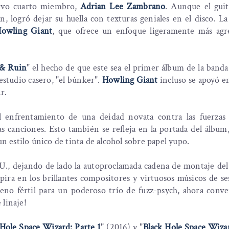
uevo cuarto miembro,
Adrian Lee Zambrano
. Aunque el guit
n, logró dejar su huella con texturas geniales en el disco. La
owling Giant
, que ofrece un enfoque ligeramente más agr
 & Ruin
" el hecho de que este sea el primer álbum de la band
estudio casero, "el búnker".
Howling Giant
incluso se apoyó e
r.
el enfrentamiento de una deidad novata contra las fuerzas 
 canciones. Esto también se refleja en la portada del álbum
un estilo único de tinta de alcohol sobre papel yupo.
U., dejando de lado la autoproclamada cadena de montaje del
ira en los brillantes compositores y virtuosos músicos de s
reno fértil para un poderoso trío de fuzz-psych, ahora conv
 linaje!
 Hole Space Wizard: Parte 1
" (2016) y "
Black Hole Space Wizar