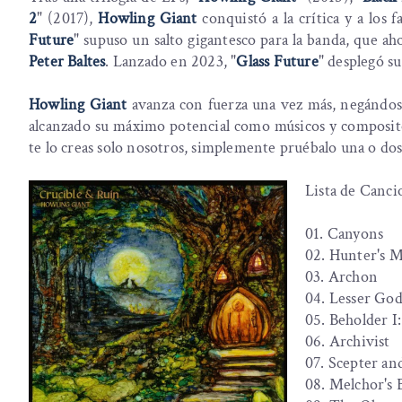
2
" (2017),
Howling Giant
conquistó a la crítica y a los 
Future
" supuso un salto gigantesco para la banda, que a
Peter Baltes
. Lanzado en 2023, "
Glass Future
" desplegó su
Howling Giant
avanza con fuerza una vez más, negándos
alcanzado su máximo potencial como músicos y composito
te lo creas solo nosotros, simplemente pruébalo una o dos 
Lista de Canci
01. Canyons
02. Hunter's 
03. Archon
04. Lesser God
05. Beholder I
06. Archivist
07. Scepter an
08. Melchor's 