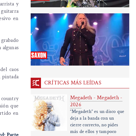
arrista y
 guitarra
esivo en
a grabado
n algunas
del caos
, pintada
CRÍTICAS MÁS LEÍDAS
Megadeth - Megadeth -
 country
2026
esión que
“Megadeth” es un disco que
ertido en
deja a la banda con un
cierre correcto, no pides
más de ellos y tampoco
d: Parte