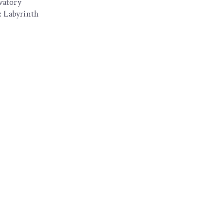
vatory
I: Labyrinth