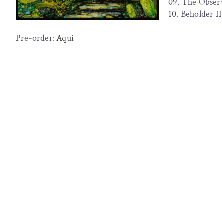
09. The Obser
10. Beholder I
Pre-order:
Aquí