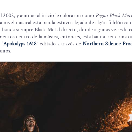
l 2002, y aunque al inicio le colocaron como
Pagan Black Meta
 nivel musical esta banda estuvo alejado de algún folclórico o
la banda siempre Black Metal directo, donde algunas veces le 
mentos dentro de la música, entonces, esta banda tiene una c
 “
Apokalyps 1618
” editado a través de
Northern Silence Pro
eamos.