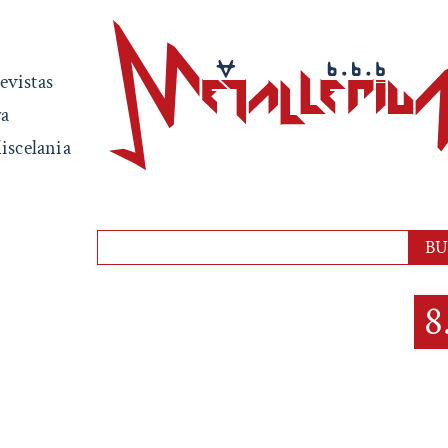
evistas
ra
iscelania
8