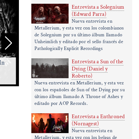
Entrevista a Solegnium
(Edward Parra)
Nueva entrevista en
Metallerium, y esta vez con los colombianos
de Solegnium por su último álbum llamado
Unheimlich y editado por el sello francés de
Pathologically Explicit Recordings
Entrevista a Sun of the
In
Sallow Moth - Hydrophilous
Dying (Daniel y
Brood - 2026
Rippe
Roberto)
(Progressive Death Metal)
(De
Nueva entrevista en Metallerium, y esta vez
con los españoles de Sun of the Dying por su
último álbum llamado A Throne of Ashes y
editado por AOP Records.
Entrevista a Enthroned
(Nornagest)
Nueva entrevista en
Metallerium, y esta vez con los belgas de