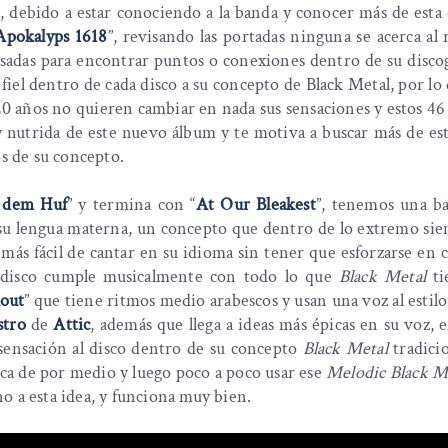
sí, debido a estar conociendo a la banda y conocer más de esta
Apokalyps 1618
”, revisando las portadas ninguna se acerca al
asadas para encontrar puntos o conexiones dentro de su discog
 fiel dentro de cada disco a su concepto de Black Metal, por lo 
20 años no quieren cambiar en nada sus sensaciones y estos 4
y nutrida de este nuevo álbum y te motiva a buscar más de es
os de su concepto.
t dem Huf
” y termina con “
At Our Bleakest
”, tenemos una b
su lengua materna, un concepto que dentro de lo extremo sie
ás fácil de cantar en su idioma sin tener que esforzarse en 
l disco cumple musicalmente con todo lo que
Black Metal
ti
out
” que tiene ritmos medio arabescos y usan una voz al estil
stro
de
Attic
, además que llega a ideas más épicas en su voz, 
 sensación al disco dentro de su concepto
Black Metal
tradicio
ica de por medio y luego poco a poco usar ese
Melodic Black M
rno a esta idea, y funciona muy bien.