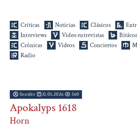
Críticas
Noticias
Clásicos
Entr
Interviews
Video entrevistas
Bitáco
Crónicas
Videos
Conciertos
M
Radio
Sercifer
31.05.2026
360
Apokalyps 1618
Horn