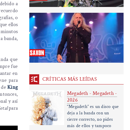
 debido a
 recuerdo
rafías, o
que ellos
6 minutos
ta banda,
anda que
mpre fue
cantar en
CRÍTICAS MÁS LEÍDAS
ene para
o de
King
Megadeth - Megadeth -
entonces,
2026
nal y así
“Megadeth” es un disco que
etal
para
deja a la banda con un
cierre correcto, no pides
más de ellos y tampoco