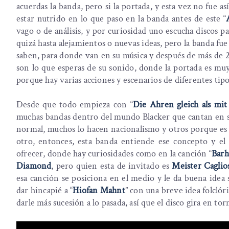
acuerdas la banda, pero si la portada, y esta vez no fue a
estar nutrido en lo que paso en la banda antes de este “
vago o de análisis, y por curiosidad uno escucha discos p
quizá hasta alejamientos o nuevas ideas, pero la banda fue
saben, para donde van en su música y después de más de 
son lo que esperas de su sonido, donde la portada es mu
porque hay varias acciones y escenarios de diferentes tip
Desde que todo empieza con “
Die Ahren gleich als mi
muchas bandas dentro del mundo Blacker que cantan en 
normal, muchos lo hacen nacionalismo y otros porque es m
otro, entonces, esta banda entiende ese concepto y e
ofrecer, donde hay curiosidades como en la canción “
Barh
Diamond
, pero quien esta de invitado es
Meister Caglio
esa canción se posiciona en el medio y le da buena idea
dar hincapié a “
Hiofan Mahnt
” con una breve idea folclór
darle más sucesión a lo pasada, así que el disco gira en to