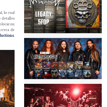
l
, lo cual
 detalles
colocaron
arrera de
ductions
.