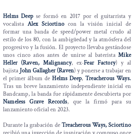
Helms Deep
se formó en 2017 por el guitarrista y
vocalista
Alex Sciortino
con la visión inicial de
formar una banda de speed/power metal crudo al
estilo de los 80, con la ambigüedad y la atmósfera del
progresivo y la fusión. El proyecto llevaba gestándose
unos cinco años antes de unirse al baterista
Mike
Heller (Raven, Malignancy
, ex-
Fear Factory
) y al
bajista
John Gallagher (Raven
) y ponerse a trabajar en
el primer álbum de
Helms Deep
,
Treacherous Ways.
Tras un breve lanzamiento independiente inicial en
Bandcamp, la banda fue rápidamente descubierta por
Nameless Grave Records
, que la firmó para su
lanzamiento oficial en 2023.
Durante la grabación de
Treacherous Ways, Sciortino
recibió una inyección de inspiración y compuso once