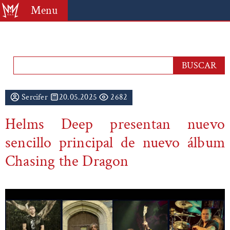
Menu
Sercifer
20.05.2025
2682
Helms Deep presentan nuevo
sencillo principal de nuevo álbum
Chasing the Dragon