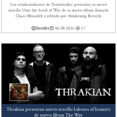
Los estadounidenses de Tombstalker presentan su nuevo
sencillo Unto the Anvil of War de su nuevo álbum llamado
Chaos Monolith y editado por Awakening Records
Sercifer
06.08.2026
57
Thrakian presentan nuevo sencillo Labours of Insanity
de nuevo álbum The Way