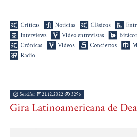
Críticas
Noticias
Clásicos
Entr
Interviews
Video entrevistas
Bitáco
Crónicas
Videos
Conciertos
M
Radio
Sercifer
21.12.2022
3296
Gira Latinoamericana de De