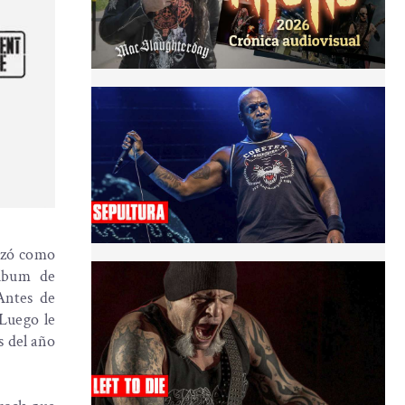
nzó como
álbum de
Antes de
 Luego le
s del año