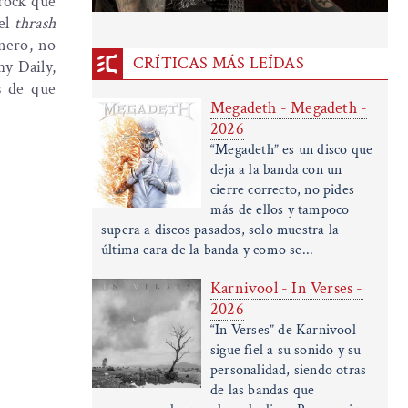
-rock que
 el
thrash
nero, no
CRÍTICAS MÁS LEÍDAS
my Daily,
s de que
Megadeth - Megadeth -
2026
“Megadeth” es un disco que
deja a la banda con un
cierre correcto, no pides
más de ellos y tampoco
supera a discos pasados, solo muestra la
última cara de la banda y como se...
Karnivool - In Verses -
2026
“In Verses” de Karnivool
sigue fiel a su sonido y su
personalidad, siendo otras
de las bandas que