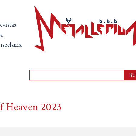
evistas
ra
iscelania
af Heaven 2023