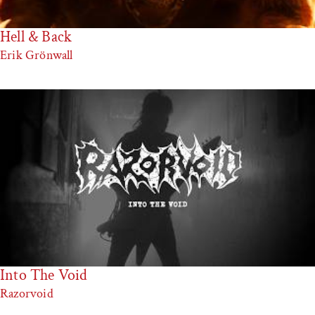
Hell & Back
Erik Grönwall
Into The Void
Razorvoid