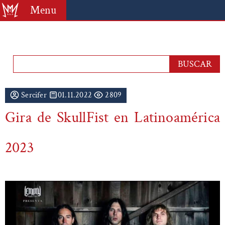
Menu
Sercifer
01.11.2022
2809
Gira de SkullFist en Latinoamérica
2023