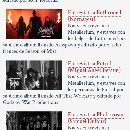
editado por AOP Records.
Entrevista a Enthroned
(Nornagest)
Nueva entrevista en
Metallerium, y esta vez con
los belgas de Enthroned por
su último álbum llamado Ashspawn y editado por el sello
francés de Season of Mist.
Entrevista a Putrid
(Miguel Ángel Beraun)
Nueva entrevista en
Metallerium, y esta vez con
los peruanos de Putrid por
su último álbum llamado All That We Hate y editado por
Godz ov War Productions.
Entrevista a Phobocosm
(Samuel Dufour)
Nueva entrevista en