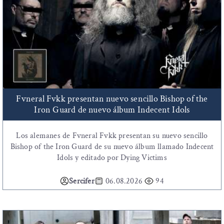
Fvneral Fvkk presentan nuevo sencillo Bishop of the
Iron Guard de nuevo álbum Indecent Idols
Los alemanes de Fvneral Fvkk presentan su nuevo sencillo
Bishop of the Iron Guard de su nuevo álbum llamado Indecent
Idols y editado por Dying Victims
Sercifer
06.08.2026
94