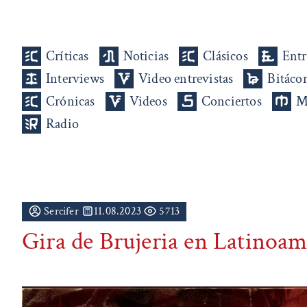
Críticas
Noticias
Clásicos
Entr
Interviews
Video entrevistas
Bitáco
Crónicas
Videos
Conciertos
M
Radio
Sercifer
11.08.2023
5713
Gira de Brujeria en Latinoam