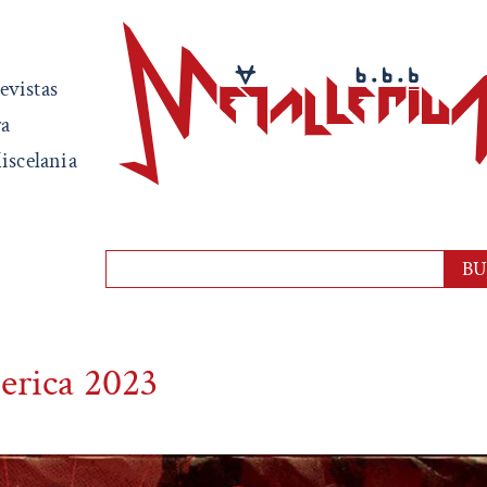
evistas
ra
iscelania
erica 2023