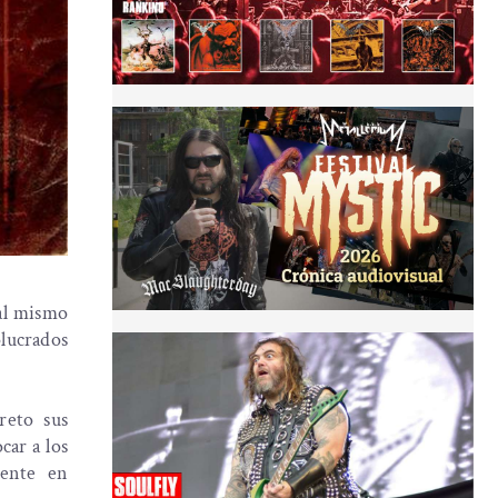
al mismo
olucrados
reto sus
car a los
mente en