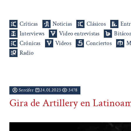
Críticas
Noticias
Clásicos
Entr
Interviews
Video entrevistas
Bitáco
Crónicas
Videos
Conciertos
M
Radio
Sercifer
24.01.2023
3478
Gira de Artillery en Latinoa