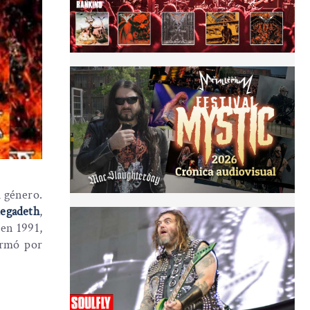
l género.
egadeth
,
 en 1991,
ormó por