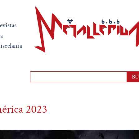
evistas
ra
iscelania
mérica 2023