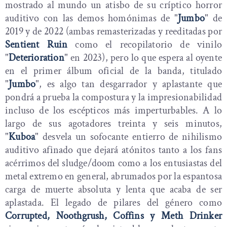
mostrado al mundo un atisbo de su críptico horror
auditivo con las demos homónimas de "
Jumbo
" de
2019 y de 2022 (ambas remasterizadas y reeditadas por
Sentient Ruin
como el recopilatorio de vinilo
"
Deterioration
" en 2023), pero lo que espera al oyente
en el primer álbum oficial de la banda, titulado
"
Jumbo
", es algo tan desgarrador y aplastante que
pondrá a prueba la compostura y la impresionabilidad
incluso de los escépticos más imperturbables.
A lo
largo de sus agotadores treinta y seis minutos,
"
Kuboa
" desvela un sofocante entierro de nihilismo
auditivo afinado que dejará atónitos tanto a los fans
acérrimos del sludge/doom como a los entusiastas del
metal extremo en general, abrumados por la espantosa
carga de muerte absoluta y lenta que acaba de ser
aplastada.
El legado de pilares del género como
Corrupted, Noothgrush, Coffins y Meth Drinker