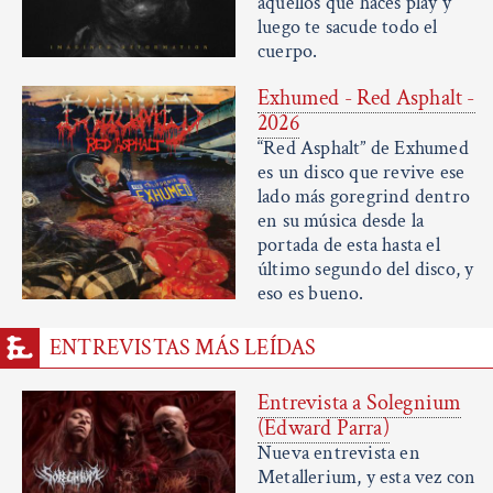
aquellos que haces play y
luego te sacude todo el
cuerpo.
Exhumed - Red Asphalt -
2026
“Red Asphalt” de Exhumed
es un disco que revive ese
lado más goregrind dentro
en su música desde la
portada de esta hasta el
último segundo del disco, y
eso es bueno.
ENTREVISTAS MÁS LEÍDAS
Entrevista a Solegnium
(Edward Parra)
Nueva entrevista en
Metallerium, y esta vez con