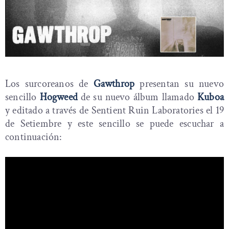
Los surcoreanos de
Gawthrop
presentan su nuevo
sencillo
Hogweed
de su nuevo álbum llamado
Kuboa
y editado a través de Sentient Ruin Laboratories el 19
de Setiembre y este sencillo se puede escuchar a
continuación: