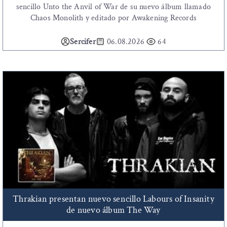
sencillo Unto the Anvil of War de su nuevo álbum llamado
Chaos Monolith y editado por Awakening Records
Sercifer
06.08.2026
64
Thrakian presentan nuevo sencillo Labours of Insanity
de nuevo álbum The Way