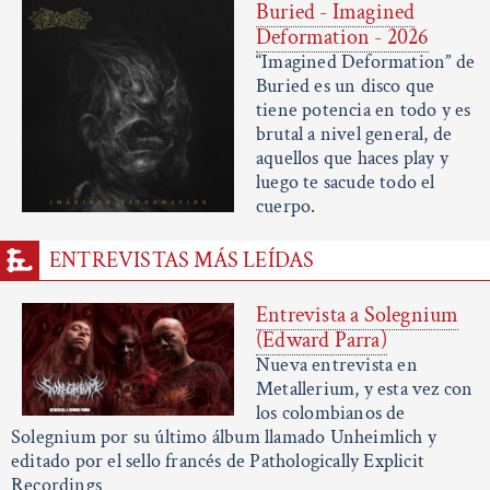
Buried - Imagined
Deformation - 2026
“Imagined Deformation” de
Buried es un disco que
tiene potencia en todo y es
brutal a nivel general, de
aquellos que haces play y
luego te sacude todo el
cuerpo.
ENTREVISTAS MÁS LEÍDAS
Entrevista a Solegnium
(Edward Parra)
Nueva entrevista en
Metallerium, y esta vez con
los colombianos de
Solegnium por su último álbum llamado Unheimlich y
editado por el sello francés de Pathologically Explicit
Recordings