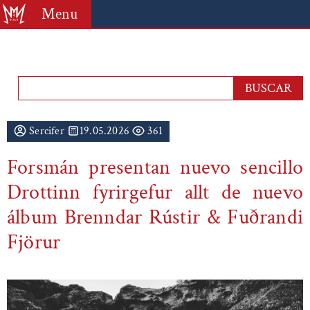
Menu
Sercifer
19.05.2026
361
Forsmán presentan nuevo sencillo
Drottinn fyrirgefur allt de nuevo
álbum Brenndar Rústir & Fuðrandi
Fjörur