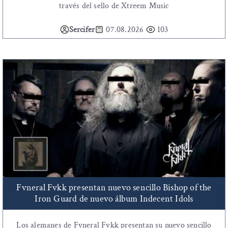
través del sello de Xtreem Music
Sercifer
07.08.2026
103
Fvneral Fvkk presentan nuevo sencillo Bishop of the
Iron Guard de nuevo álbum Indecent Idols
Los alemanes de Fvneral Fvkk presentan su nuevo sencillo