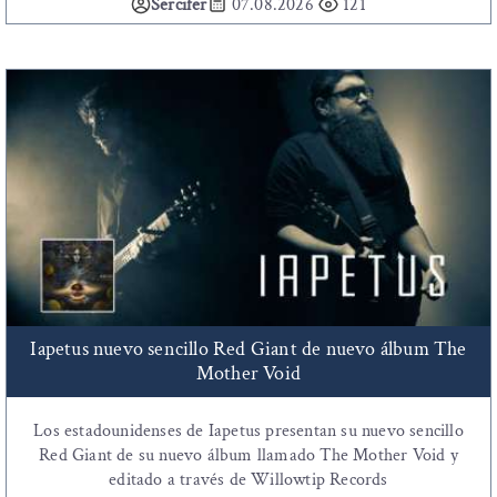
Sercifer
07.08.2026
121
Iapetus nuevo sencillo Red Giant de nuevo álbum The
Mother Void
Los estadounidenses de Iapetus presentan su nuevo sencillo
Red Giant de su nuevo álbum llamado The Mother Void y
editado a través de Willowtip Records