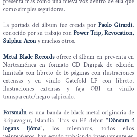
presenta más como una nueva voz dentro de ella que
como simples seguidores.
La portada del álbum fue creada por
Paolo Girardi
,
conocido por su trabajo con
Power Trip, Revocation,
Sulphur Aeon
y muchos otros.
Metal Blade Records
ofrece el álbum en preventa en
Norteamérica en formato CD Digipak de edición
limitada con libreto de 16 páginas con ilustraciones
extensas y en vinilo Gatefold LP con libreto,
ilustraciones extensas y faja OBI en vinilo
transparente/negro salpicado.
ForsmaÌn
es una banda de black metal originaria de
Kópavogur, Islandia. Tras su EP debut "
Dönsum í
logans ljóma
", los miembros, todos ellos
veinteañeros, han estado trabajando intensamente en