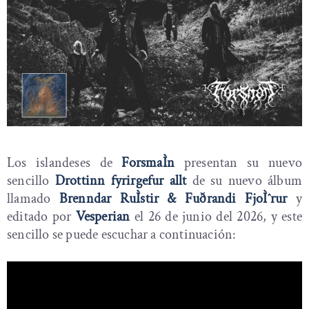
Los islandeses de
ForsmaÌn
presentan su nuevo
sencillo
Drottinn fyrirgefur allt
de su nuevo álbum
llamado
Brenndar RuÌstir & Fuðrandi FjoÌˆrur
y
editado por
Vesperian
el 26 de junio del 2026, y este
sencillo se puede escuchar a continuación: