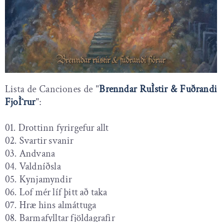
Lista de Canciones de "
Brenndar RuÌstir & Fuðrandi
FjoÌˆrur
":
01. Drottinn fyrirgefur allt
02. Svartir svanir
03. Andvana
04. Valdníðsla
05. Kynjamyndir
06. Lof mér líf þitt að taka
07. Hræ hins almáttuga
08. Barmafylltar fjöldagrafir