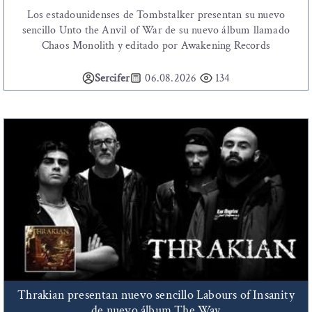
Los estadounidenses de Tombstalker presentan su nuevo
sencillo Unto the Anvil of War de su nuevo álbum llamado
Chaos Monolith y editado por Awakening Records
Sercifer
06.08.2026
134
Thrakian presentan nuevo sencillo Labours of Insanity
de nuevo álbum The Way