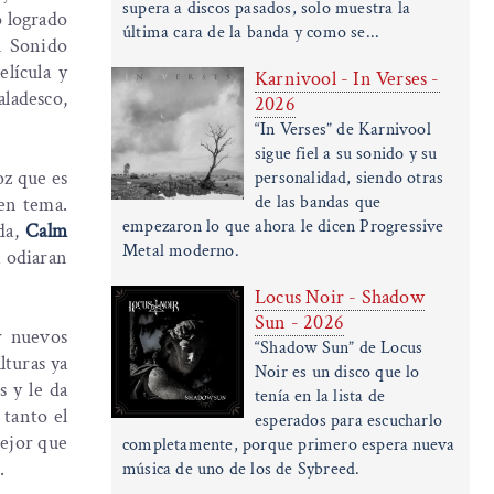
supera a discos pasados, solo muestra la
o logrado
última cara de la banda y como se...
n Sonido
elícula y
Karnivool - In Verses -
aladesco,
2026
“In Verses” de Karnivool
sigue fiel a su sonido y su
oz que es
personalidad, siendo otras
de las bandas que
uen tema.
empezaron lo que ahora le dicen Progressive
nda,
Calm
Metal moderno.
a odiaran
Locus Noir - Shadow
Sun - 2026
r nuevos
“Shadow Sun” de Locus
lturas ya
Noir es un disco que lo
 y le da
tenía en la lista de
 tanto el
esperados para escucharlo
mejor que
completamente, porque primero espera nueva
.
música de uno de los de Sybreed.