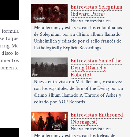
Entrevista a Solegnium
(Edward Parra)
Nueva entrevista en
Metallerium, y esta vez con los colombianos
a formula
de Solegnium por su último álbum llamado
se toque
Unheimlich y editado por el sello francés de
Bring Me
Pathologically Explicit Recordings
 disco lo
 momentos
Entrevista a Sun of the
letamente
Dying (Daniel y
Roberto)
Nueva entrevista en Metallerium, y esta vez
con los españoles de Sun of the Dying por su
último álbum llamado A Throne of Ashes y
editado por AOP Records.
Entrevista a Enthroned
(Nornagest)
Nueva entrevista en
Metallerium, y esta vez con los belgas de