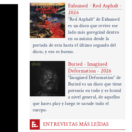
Exhumed - Red Asphalt -
2026
“Red Asphalt” de Exhumed
es un disco que revive ese
lado más goregrind dentro
en su música desde la
portada de esta hasta el último segundo del
disco, y eso es bueno.
Buried - Imagined
Deformation - 2026
“Imagined Deformation” de
Buried es un disco que tiene
potencia en todo y es brutal
a nivel general, de aquellos
que haces play y luego te sacude todo el
cuerpo.
ENTREVISTAS MÁS LEÍDAS