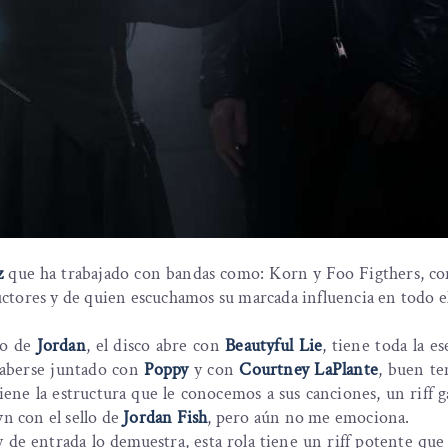
z
que ha trabajado con bandas como: Korn y Foo Figthers, co
tores y de quien escuchamos su marcada influencia en todo el
o de
Jordan
, el disco abre con
Beautyful Lie
, tiene toda la es
haberse juntado con
Poppy
y con
Courtney LaPlante
, buen te
tiene la estructura que le conocemos a sus canciones, un riff 
wn con el sello de
Jordan Fish
, pero aún no me emociona.
 de entrada lo demuestra, esta rola tiene un riff potente que