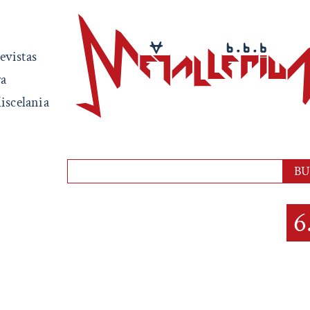
evistas
ra
iscelania
6