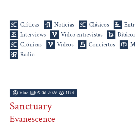
Críticas
Noticias
Clásicos
Entr
Interviews
Video entrevistas
Bitáco
Crónicas
Videos
Conciertos
M
Radio
Vlad
05.06.2026
1124
Sanctuary
Evanescence