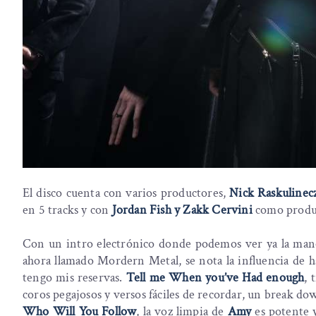
El disco cuenta con varios productores,
Nick Raskulinec
en 5 tracks y con
Jordan Fish y Zakk Cervini
como produc
Con un intro electrónico donde podemos ver ya la man
ahora llamado Mordern Metal, se nota la influencia de 
tengo mis reservas.
Tell me When you’ve Had enough
, 
coros pegajosos y versos fáciles de recordar, un break do
Who Will You Follow
, la voz limpia de
Amy
es potente y