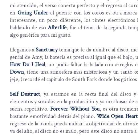
mi atención, el verso conecta perfecto y el regreso al cor
en
Going Under
el puente con los coros es otra marca 
interesante, un poco diferente, los tintes electrónicos 
hablando de eso
Afterlife
, fue el tema de la segunda te
algo genérica para mi gusto.
Llegamos a
Sanctuary
tema que le da nombre al disco, mez
genial de Amy, la batería es precisa al igual que el bajo
How Do I Heal
, no podía faltar la balada con arreglos
Down
, tiene una atmosfera mas misteriosa y un tanto os
jeje, (recordé el capitulo de South Park donde los góticos
Self Destruct
, ya estamos en la recta final del disco 
elementos y sonidos en la producción y ya no abusar de s
suena repetitivo.
Forever Without You
, es otra tremen
bastante emotividad detrás del piano.
Wide Open Heart
regreso de la banda pueda nublar la objetividad de otros 
va del año, el disco no es malo, pero este disco no entra a