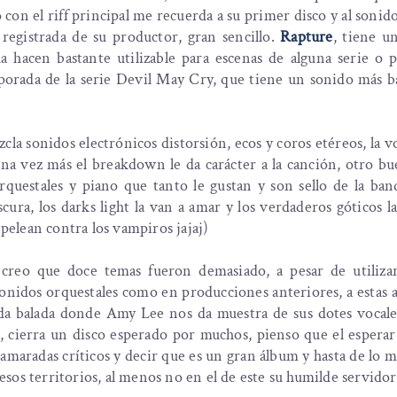
o con el riff principal me recuerda a su primer disco y al sonid
registrada de su productor, gran sencillo.
Rapture
, tiene u
la hacen bastante utilizable para escenas de alguna serie o p
mporada de la serie Devil May Cry, que tiene un sonido más b
cla sonidos electrónicos distorsión, ecos y coros etéreos, la v
, una vez más el breakdown le da carácter a la canción, otro b
 orquestales y piano que tanto le gustan y son sello de la ba
cura, los darks light la van a amar y los verdaderos góticos l
 pelean contra los vampiros jajaj)
y creo que doce temas fueron demasiado, a pesar de utiliza
onidos orquestales como en producciones anteriores, a estas a
da balada donde Amy Lee nos da muestra de sus dotes vocales
, cierra un disco esperado por muchos, pienso que el esperar
camaradas críticos y decir que es un gran álbum y hasta de lo 
 esos territorios, al menos no en el de este su humilde servidor