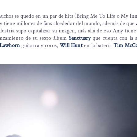
11.Forever Without You
12.Wide Open Heart
a muchos se quedo en un par de hits (Bring Me To Life o My I
s y tiene millones de fans alrededor del mundo, además de que
ndustria supo capitalizar su imagen, más allá de eso Amy tien
 lanzamiento de su sexto álbum
Sanctuary
que cuenta con la s
cLawhorn
guitarra y coros,
Will Hunt
en la batería
Tim McC