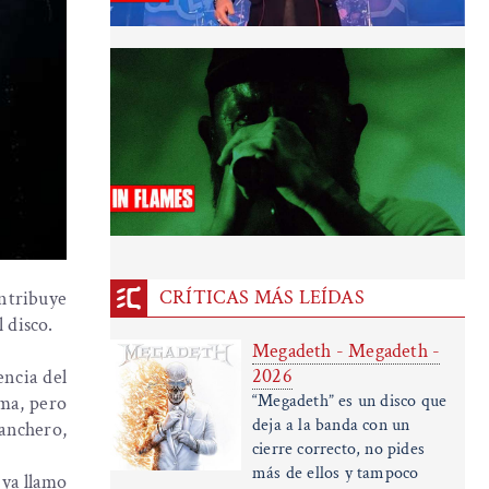
CRÍTICAS MÁS LEÍDAS
ntribuye
 disco.
Megadeth - Megadeth -
2026
encia del
“Megadeth” es un disco que
ma, pero
deja a la banda con un
ganchero,
cierre correcto, no pides
más de ellos y tampoco
 ya llamo