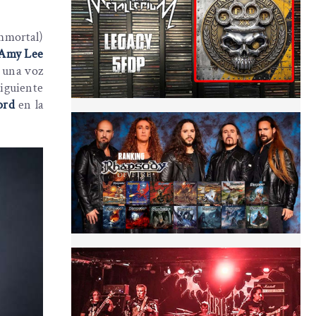
nmmortal)
Amy Lee
e una voz
iguiente
ord
en la