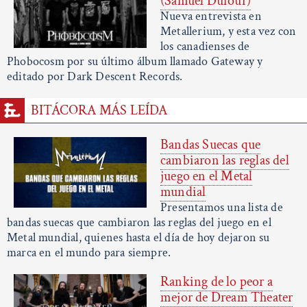
(Samuel Dufour)
Nueva entrevista en
Metallerium, y esta vez con
los canadienses de
Phobocosm por su último álbum llamado Gateway y
editado por Dark Descent Records.
BITÁCORA MÁS LEÍDA
Bandas Suecas que
cambiaron las reglas del
juego en el Metal
mundial
Presentamos una lista de
bandas suecas que cambiaron las reglas del juego en el
Metal mundial, quienes hasta el día de hoy dejaron su
marca en el mundo para siempre.
Ranking de lo peor a
mejor de Dream Theater