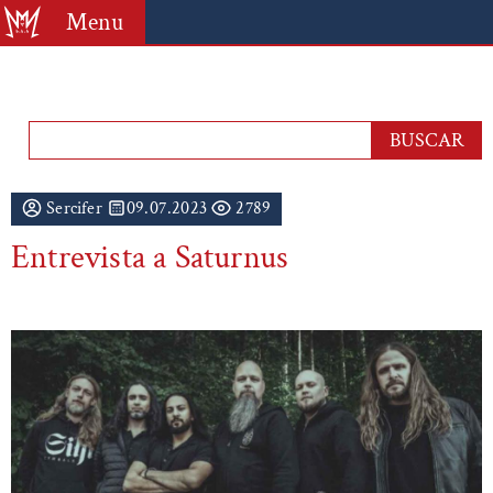
Menu
Sercifer
09.07.2023
2789
Entrevista a Saturnus