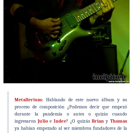
Metallerium:
Hablando de este nuevo álbum y su
proceso de composición ¿Podemos decir que empezó
durante la pandemia o antes o quizás cuando
ingresaron
Julio
e
Indee
? ¿O quizás
Brian
y
Thomas
ya habían empezado al ser miembros fundadores de la