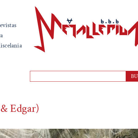
evistas
ra
iscelania
 & Edgar)