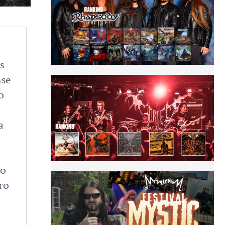
s
nse
o
a
do
ro