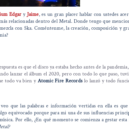
rium Edgar
y
Jaime
, es un gran placer hablar con ustedes ace
s más relacionadas dentro del Metal. Donde tengo que mencio
u mezcla con Ska. Coméntenme, la creación, composición y gr
emia?
respuesta es que el disco ya estaba hecho antes de la pandemia,
ando lanzar el álbum el 2020, pero con todo lo que paso, tu
ue todo va bien y
Atomic Fire Records
lo lanzó y todo func
 veo que las palabras e información vertidas en ella es que
lgo equivocado porque para mi una de sus influencias princip
úsica. Por ello, ¿En qué momento se comienza a gestar esta 
etal?