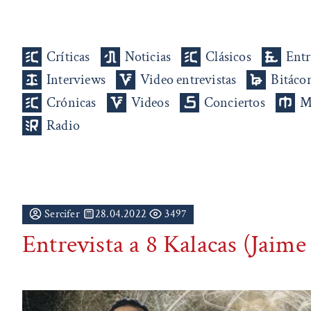
Críticas
Noticias
Clásicos
Entr
Interviews
Video entrevistas
Bitáco
Crónicas
Videos
Conciertos
M
Radio
Sercifer
28.04.2022
3497
Entrevista a 8 Kalacas (Jaime