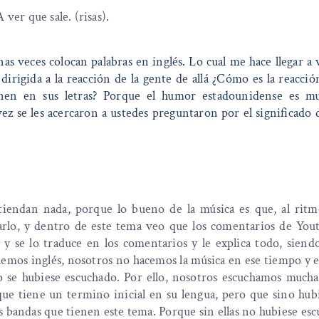
A ver que sale. (risas).
gunas veces colocan palabras en inglés. Lo cual me hace llegar a
rigida a la reacción de la gente de allá ¿Cómo es la reacción
ienen en sus letras? Porque el humor estadounidense es m
z se les acercaron a ustedes preguntaron por el significado 
iendan nada, porque lo bueno de la música es que, al ritmo
arlo, y dentro de este tema veo que los comentarios de You
 y se lo traduce en los comentarios y le explica todo, siend
mos inglés, nosotros no hacemos la música en ese tiempo y e
o se hubiese escuchado. Por ello, nosotros escuchamos mucha
que tiene un termino inicial en su lengua, pero que sino hub
s bandas que tienen este tema. Porque sin ellas no hubiese es