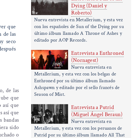
Dying (Daniel y
Roberto)
Nueva entrevista en Metallerium, y esta vez
 ver que
con los españoles de Sun of the Dying por su
último álbum llamado A Throne of Ashes y
 de las
editado por AOP Records.
uy seco
después
Entrevista a Enthroned
(Nornagest)
Nueva entrevista en
Metallerium, y esta vez con los belgas de
Enthroned por su último álbum llamado
Ashspawn y editado por el sello francés de
, de las
Season of Mist.
tube que
o así que
Entrevista a Putrid
s así que
(Miguel Ángel Beraun)
s bandas
Nueva entrevista en
iera sido
Metallerium, y esta vez con los peruanos de
cuchado o
Putrid por su último álbum llamado All That