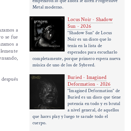
empezaron lo que ahora le dicen Progressive
Metal moderno.
Locus Noir - Shadow
Sun - 2026
nzamos a
“Shadow Sun” de Locus
ro se fue
Noir es un disco que lo
nzamos a
tenía en la lista de
mplemente
esperados para escucharlo
pensando,
completamente, porque primero espera nueva
música de uno de los de Sybreed.
Buried - Imagined
e después
Deformation - 2026
“Imagined Deformation” de
Buried es un disco que tiene
potencia en todo y es brutal
a nivel general, de aquellos
que haces play y luego te sacude todo el
cuerpo.