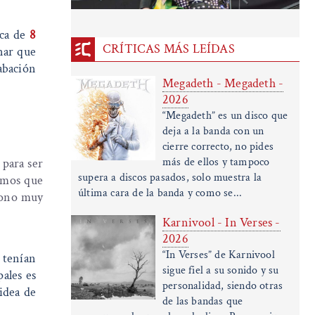
rca de
8
CRÍTICAS MÁS LEÍDAS
nar que
abación
Megadeth - Megadeth -
2026
“Megadeth” es un disco que
deja a la banda con un
cierre correcto, no pides
más de ellos y tampoco
 para ser
supera a discos pasados, solo muestra la
vimos que
última cara de la banda y como se...
iono muy
Karnivool - In Verses -
2026
“In Verses” de Karnivool
 tenían
sigue fiel a su sonido y su
ales es
personalidad, siendo otras
idea de
de las bandas que