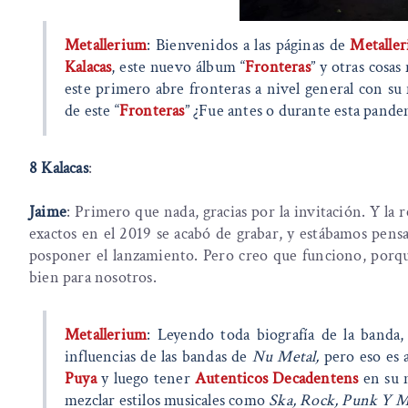
Metallerium
: Bienvenidos a las páginas de
Metalle
Kalacas
, este nuevo álbum “
Fronteras
” y otras cosa
este primero abre fronteras a nivel general con s
de este “
Fronteras
” ¿Fue antes o durante esta pand
8 Kalacas
:
Jaime
: Primero que nada, gracias por la invitación. Y la 
exactos en el 2019 se acabó de grabar, y estábamos pens
posponer el lanzamiento. Pero creo que funciono, porq
bien para nosotros.
Metallerium
: Leyendo toda biografía de la banda,
influencias de las bandas de
Nu Metal,
pero eso es a
Puya
y luego tener
Autenticos Decadentens
en su m
mezclar estilos musicales como
Ska, Rock, Punk Y M