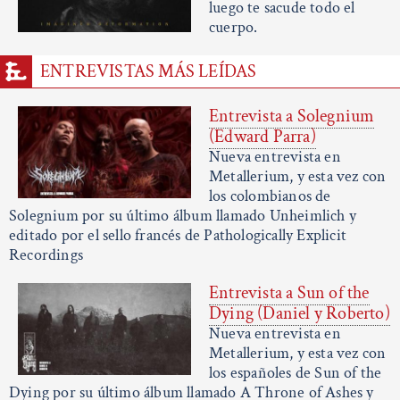
luego te sacude todo el
cuerpo.
ENTREVISTAS MÁS LEÍDAS
Entrevista a Solegnium
(Edward Parra)
Nueva entrevista en
Metallerium, y esta vez con
los colombianos de
Solegnium por su último álbum llamado Unheimlich y
editado por el sello francés de Pathologically Explicit
Recordings
Entrevista a Sun of the
Dying (Daniel y Roberto)
Nueva entrevista en
Metallerium, y esta vez con
los españoles de Sun of the
Dying por su último álbum llamado A Throne of Ashes y