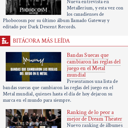
Nueva entrevista en
Metallerium, y esta vez con
los canadienses de
Phobocosm por su último álbum llamado Gateway y
editado por Dark Descent Records.
BITÁCORA MÁS LEÍDA
Bandas Suecas que
cambiaron las reglas del
juego en el Metal
mundial
Presentamos una lista de
bandas suecas que cambiaron las reglas del juego en el
Metal mundial, quienes hasta el día de hoy dejaron su
marca en el mundo para siempre.
Ranking de lo peor a
mejor de Dream Theater
Nuevo ranking de álbumes