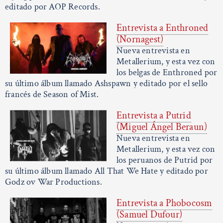
editado por AOP Records.
Entrevista a Enthroned
(Nornagest)
Nueva entrevista en
Metallerium, y esta vez con
los belgas de Enthroned por
su último álbum llamado Ashspawn y editado por el sello
francés de Season of Mist.
Entrevista a Putrid
(Miguel Ángel Beraun)
Nueva entrevista en
Metallerium, y esta vez con
los peruanos de Putrid por
su último álbum llamado All That We Hate y editado por
Godz ov War Productions.
Entrevista a Phobocosm
(Samuel Dufour)