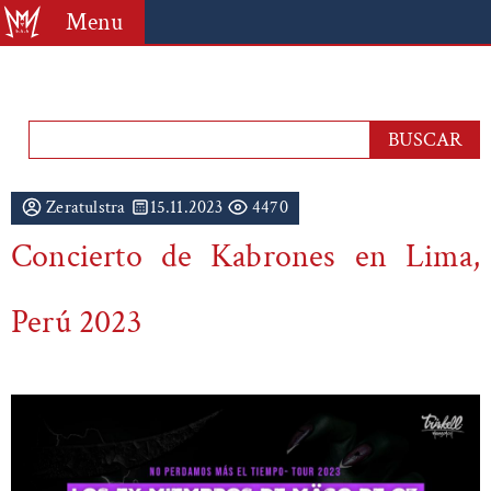
Menu
Zeratulstra
15.11.2023
4470
Concierto de Kabrones en Lima,
Perú 2023