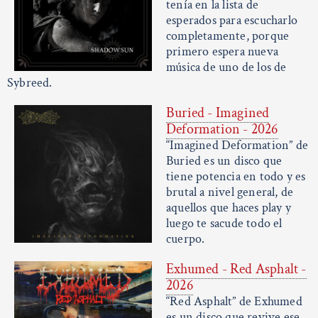
tenía en la lista de
esperados para escucharlo
completamente, porque
primero espera nueva
música de uno de los de
Sybreed.
Buried - Imagined
Deformation - 2026
“Imagined Deformation” de
Buried es un disco que
tiene potencia en todo y es
brutal a nivel general, de
aquellos que haces play y
luego te sacude todo el
cuerpo.
Exhumed - Red Asphalt -
2026
“Red Asphalt” de Exhumed
es un disco que revive ese