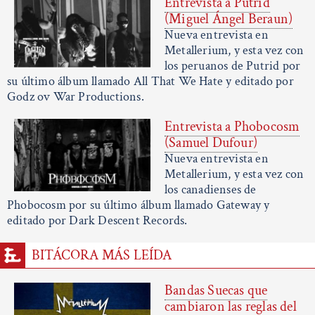
Entrevista a Putrid
(Miguel Ángel Beraun)
Nueva entrevista en
Metallerium, y esta vez con
los peruanos de Putrid por
su último álbum llamado All That We Hate y editado por
Godz ov War Productions.
Entrevista a Phobocosm
(Samuel Dufour)
Nueva entrevista en
Metallerium, y esta vez con
los canadienses de
Phobocosm por su último álbum llamado Gateway y
editado por Dark Descent Records.
BITÁCORA MÁS LEÍDA
Bandas Suecas que
cambiaron las reglas del