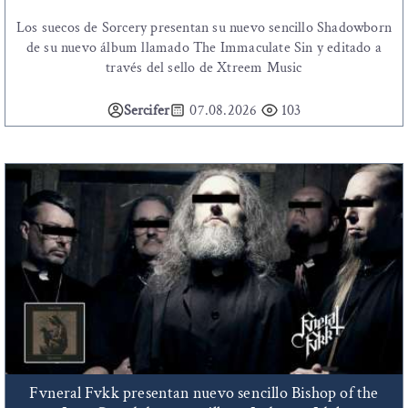
Los suecos de Sorcery presentan su nuevo sencillo Shadowborn
de su nuevo álbum llamado The Immaculate Sin y editado a
través del sello de Xtreem Music
Sercifer
07.08.2026
103
Fvneral Fvkk presentan nuevo sencillo Bishop of the