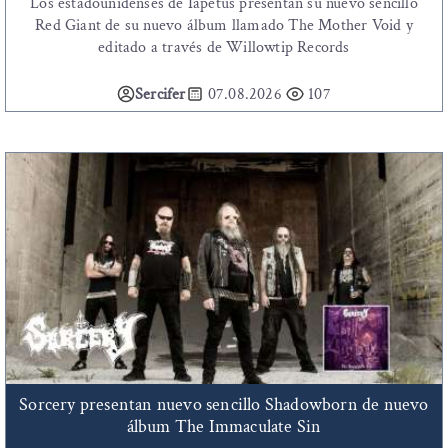
Los estadounidenses de Iapetus presentan su nuevo sencillo
Red Giant de su nuevo álbum llamado The Mother Void y
editado a través de Willowtip Records
Sercifer
07.08.2026
107
Sorcery presentan nuevo sencillo Shadowborn de nuevo
álbum The Immaculate Sin