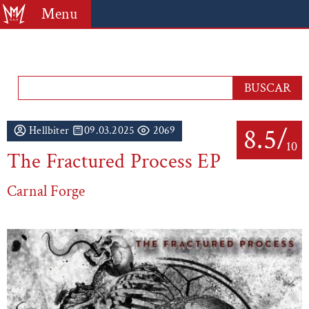
Menu
8.5/
Hellbiter
09.03.2025
2069
10
The Fractured Process EP
Carnal Forge