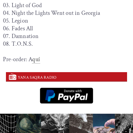
03. Light of God
04. Night the Lights Went out in Georgia
05. Legion
06. Fades All
07. Damnation
08. T.O.N.S.
Pre-order: A
quí
YANA SAQRA RADIO