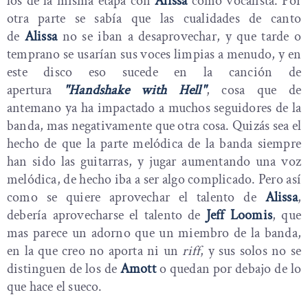
los de la misma etapa con
Alissa
como vocalista. Por
otra parte se sabía que las cualidades de canto
de
Alissa
no se iban a desaprovechar, y que tarde o
temprano se usarían sus voces limpias a menudo, y en
este disco eso sucede en la canción de
apertura
"Handshake with Hell"
, cosa que de
antemano ya ha impactado a muchos seguidores de la
banda, mas negativamente que otra cosa. Quizás sea el
hecho de que la parte melódica de la banda siempre
han sido las guitarras, y jugar aumentando una voz
melódica, de hecho iba a ser algo complicado. Pero así
como se quiere aprovechar el talento de
Alissa
,
debería aprovecharse el talento de
Jeff Loomis
, que
mas parece un adorno que un miembro de la banda,
en la que creo no aporta ni un
riff
, y sus solos no se
distinguen de los de
Amott
o quedan por debajo de lo
que hace el sueco.