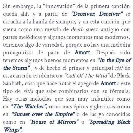
Sin embargo, la "innovación" de la primera canción
queda ahí, y a partir de
"Deceiver, Deceiver"
se
escucha a la banda de siempre, y en esta canción que
suena como una mezcla de
death s
ueco antiguo con
partes melódicas y algunos momentos mas modernos,
tenemos algo de variedad, porque no hay una melodía
protagonista de parte de
Amott
. Después sólo
tenemos algunos buenos momentos en
"In the Eye of
the Storm"
, y de hecho el primer y principal
riff
de
esta canción es idéntico a
"Call Of The Wild"
de Black
Sabbath, cosa que hace notar el apego de
Amott
a este
tipo de
riffs
que sabe combinarlos con su fórmula.
Hay otras melodías que son muy infantiles como
en
"The Watcher"
, otras mas épicas y gloriosas como
en
"Sunset over the Empire"
o de las ya conocidas
como en
"House of Mirrors"
o
"Spreading Black
Wings".