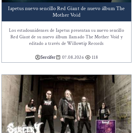
Iapetus nuevo sencillo Red Giant de nuevo álbum The
Mother Void
Los estadounidenses de Iapetus presentan su nuevo sencillo
Red Giant de su nuevo álbum llamado The Mother Void y
editado a través de Willowtip Records
Sercifer
07.08.2026
118