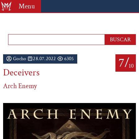
Menu
7/
Gocho
28.07.2022
6305
10
Deceivers
Arch Enemy