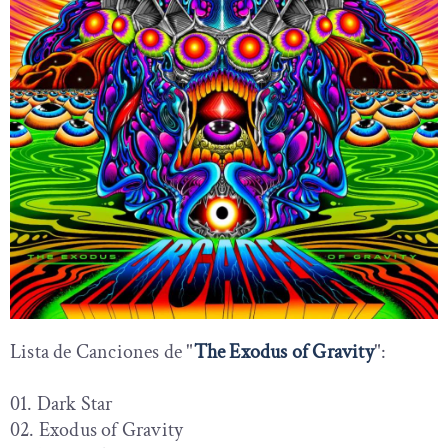
Lista de Canciones de "
The Exodus of Gravity
":
01. Dark Star
02. Exodus of Gravity