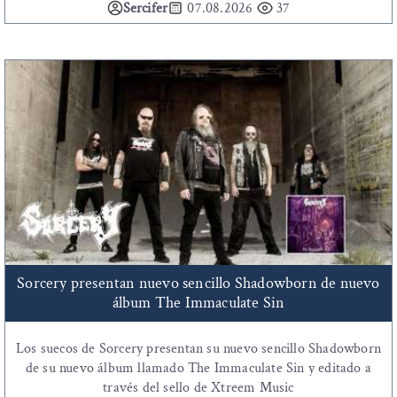
Sercifer
07.08.2026
37
Sorcery presentan nuevo sencillo Shadowborn de nuevo
álbum The Immaculate Sin
Los suecos de Sorcery presentan su nuevo sencillo Shadowborn
de su nuevo álbum llamado The Immaculate Sin y editado a
través del sello de Xtreem Music