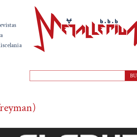
evistas
ra
iscelania
freyman)