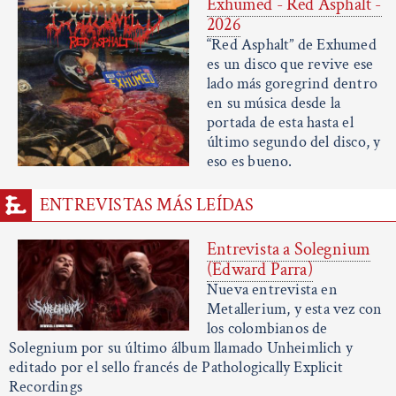
Exhumed - Red Asphalt -
2026
“Red Asphalt” de Exhumed
es un disco que revive ese
lado más goregrind dentro
en su música desde la
portada de esta hasta el
último segundo del disco, y
eso es bueno.
ENTREVISTAS MÁS LEÍDAS
Entrevista a Solegnium
(Edward Parra)
Nueva entrevista en
Metallerium, y esta vez con
los colombianos de
Solegnium por su último álbum llamado Unheimlich y
editado por el sello francés de Pathologically Explicit
Recordings