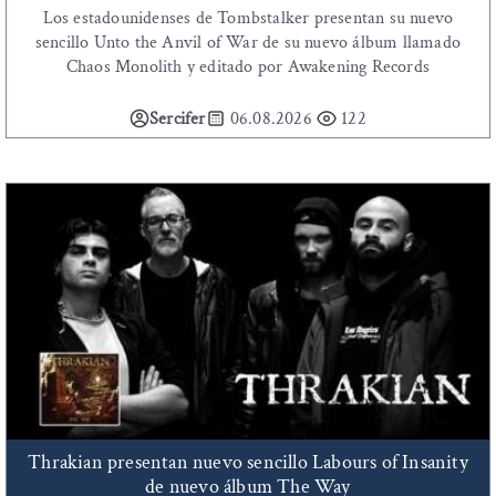
Los estadounidenses de Tombstalker presentan su nuevo
sencillo Unto the Anvil of War de su nuevo álbum llamado
Chaos Monolith y editado por Awakening Records
Sercifer
06.08.2026
122
Thrakian presentan nuevo sencillo Labours of Insanity
de nuevo álbum The Way