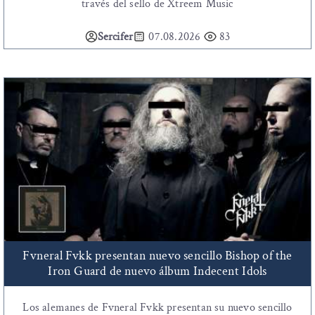
través del sello de Xtreem Music
Sercifer
07.08.2026
83
Fvneral Fvkk presentan nuevo sencillo Bishop of the
Iron Guard de nuevo álbum Indecent Idols
Los alemanes de Fvneral Fvkk presentan su nuevo sencillo