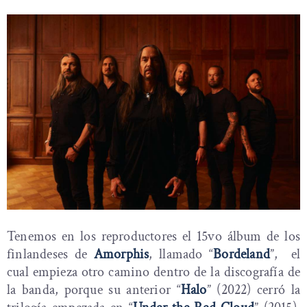
Tenemos en los reproductores el 15vo álbum de los
finlandeses de
Amorphis
, llamado “
Bordeland
”, el
cual empieza otro camino dentro de la discografía de
la banda, porque su anterior “
Halo
” (2022) cerró la