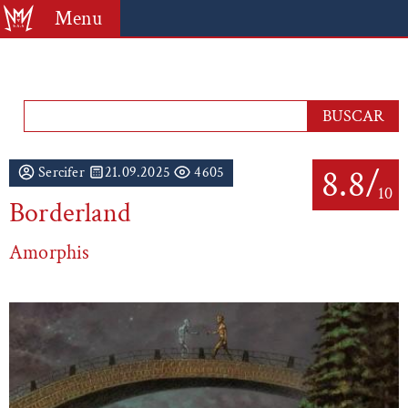
Menu
8.8/
Sercifer
21.09.2025
4605
10
Borderland
Amorphis