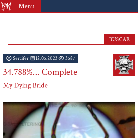
Menu
Sercifer
12.05.2023
3587
34.788%... Complete
My Dying Bride