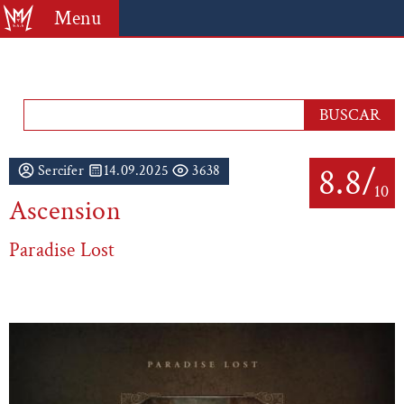
Menu
8.8/
Sercifer
14.09.2025
3638
10
Ascension
Paradise Lost