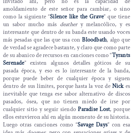
invitado ahí, pero no es la capacidad de
amoldamiento de este señor para cambiar, o sino
como la siguiente “
Silence like the Grave
” que tiene
un sabor mucho más
deather
y melancólico, y es
interesante que dentro de su banda este usando voces
más pesadas que las que usa con
Bloodbath
, algo que
de verdad se agradece bastante, y claro que como parte
de su abanico de recursos en canciones como “
Tyrants
Serenade
” existen algunos detalles góticos de su
pasada época, y eso es lo interesante de la banda,
porque puede beber de cualquier época y siguen
dentro de sus límites, porque hasta la voz de
Nick
es
inevitable que tenga ese sabor alternativo de discos
pasados, ósea, que no tienen miedo de irse por
cualquier sitio y seguir siendo
Paradise Lost
, porque
ellos estuvieron ahí en algún momento de su historia.
Luego otras canciones como “
Savage Days
” con esa
idea más
doomer
, pero con sensaciones grises y de