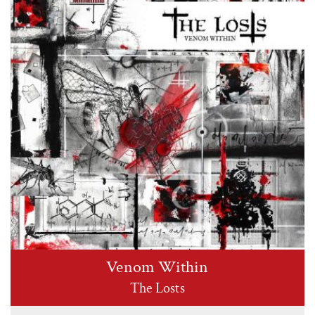
Venom Within
The Losts