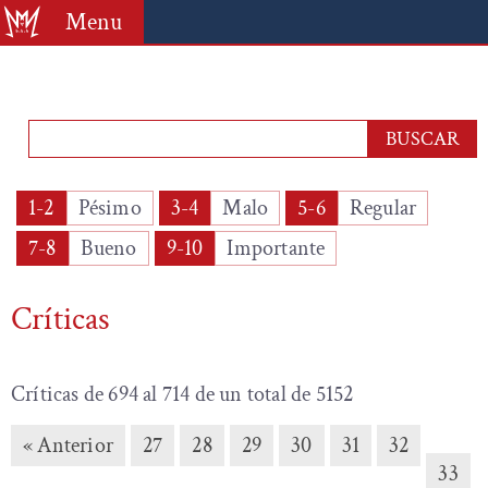
Menu
1-2
Pésimo
3-4
Malo
5-6
Regular
7-8
Bueno
9-10
Importante
Críticas
Críticas de 694 al 714 de un total de 5152
« Anterior
27
28
29
30
31
32
33