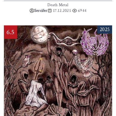
Death Metal
Sercifer
17.12.2025
6944
2025
6.5